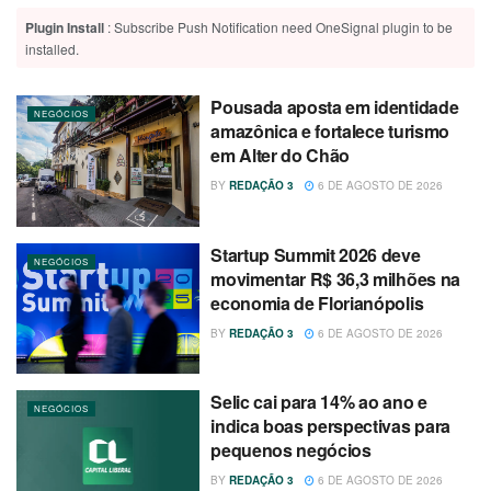
Plugin Install
: Subscribe Push Notification need OneSignal plugin to be
installed.
Pousada aposta em identidade
NEGÓCIOS
amazônica e fortalece turismo
em Alter do Chão
BY
REDAÇÃO 3
6 DE AGOSTO DE 2026
Startup Summit 2026 deve
NEGÓCIOS
movimentar R$ 36,3 milhões na
economia de Florianópolis
BY
REDAÇÃO 3
6 DE AGOSTO DE 2026
Selic cai para 14% ao ano e
NEGÓCIOS
indica boas perspectivas para
pequenos negócios
BY
REDAÇÃO 3
6 DE AGOSTO DE 2026