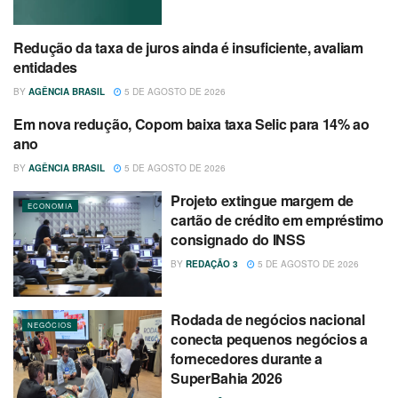
Redução da taxa de juros ainda é insuficiente, avaliam
ECONOMIA
entidades
BY
AGÊNCIA BRASIL
5 DE AGOSTO DE 2026
Em nova redução, Copom baixa taxa Selic para 14% ao
ECONOMIA
ano
BY
AGÊNCIA BRASIL
5 DE AGOSTO DE 2026
Projeto extingue margem de
ECONOMIA
cartão de crédito em empréstimo
consignado do INSS
BY
REDAÇÃO 3
5 DE AGOSTO DE 2026
Rodada de negócios nacional
NEGÓCIOS
conecta pequenos negócios a
fornecedores durante a
SuperBahia 2026