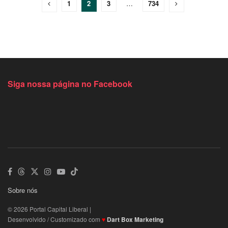
1
2
3
…
734
Siga nossa página no Facebook
Sobre nós
© 2026 Portal Capital Liberal |
Desenvolvido / Customizado com
♥
Dart Box Marketing