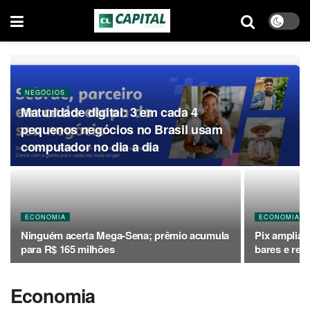
NEGÓCIOS
Maturidade digital: 3 em cada 4
pequenos negócios no Brasil usam
computador no dia a dia
ECONOMIA
ECONOMIA
Ninguém acerta Mega-Sena; prêmio acumula
Pix amplia 
para R$ 165 milhões
bares e res
Economia