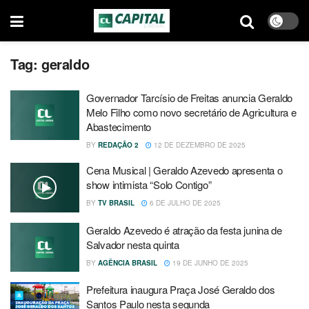
Tag:
geraldo
Governador Tarcísio de Freitas anuncia Geraldo
Melo Filho como novo secretário de Agricultura e
Abastecimento
BY
REDAÇÃO 2
12 DE DEZEMBRO DE 2025
Cena Musical | Geraldo Azevedo apresenta o
show intimista “Solo Contigo”
BY
TV BRASIL
6 DE JULHO DE 2025
Geraldo Azevedo é atração da festa junina de
Salvador nesta quinta
BY
AGÊNCIA BRASIL
19 DE JUNHO DE 2025
Prefeitura inaugura Praça José Geraldo dos
Santos Paulo nesta segunda