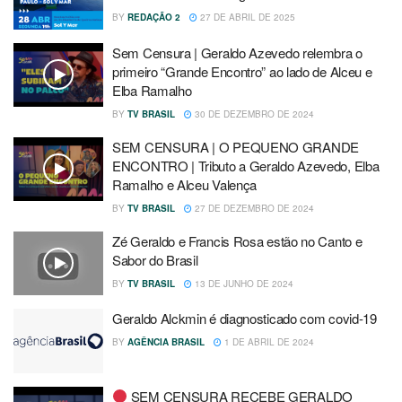
BY
REDAÇÃO 2
27 DE ABRIL DE 2025
Sem Censura | Geraldo Azevedo relembra o
primeiro “Grande Encontro” ao lado de Alceu e
Elba Ramalho
BY
TV BRASIL
30 DE DEZEMBRO DE 2024
SEM CENSURA | O PEQUENO GRANDE
ENCONTRO | Tributo a Geraldo Azevedo, Elba
Ramalho e Alceu Valença
BY
TV BRASIL
27 DE DEZEMBRO DE 2024
Zé Geraldo e Francis Rosa estão no Canto e
Sabor do Brasil
BY
TV BRASIL
13 DE JUNHO DE 2024
Geraldo Alckmin é diagnosticado com covid-19
BY
AGÊNCIA BRASIL
1 DE ABRIL DE 2024
SEM CENSURA RECEBE GERALDO