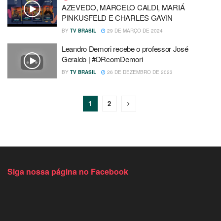
AZEVEDO, MARCELO CALDI, MARIÁ
PINKUSFELD E CHARLES GAVIN
BY
TV BRASIL
29 DE MARÇO DE 2024
Leandro Demori recebe o professor José
Geraldo | #DRcomDemori
BY
TV BRASIL
26 DE DEZEMBRO DE 2023
1
2
Siga nossa página no Facebook