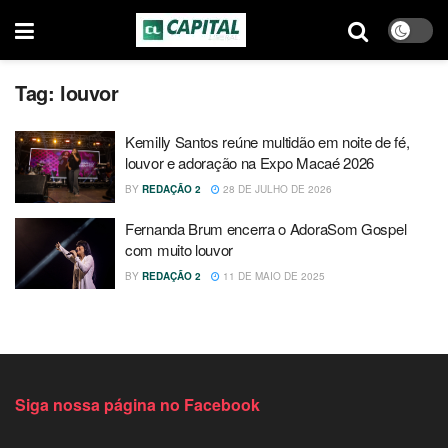
Tag:
louvor
Kemilly Santos reúne multidão em noite de fé,
louvor e adoração na Expo Macaé 2026
BY
REDAÇÃO 2
28 DE JULHO DE 2026
Fernanda Brum encerra o AdoraSom Gospel
com muito louvor
BY
REDAÇÃO 2
11 DE MAIO DE 2025
Siga nossa página no Facebook