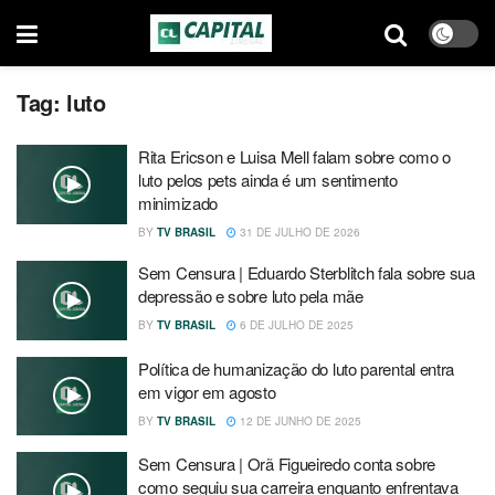
Tag:
luto
Rita Ericson e Luisa Mell falam sobre como o
luto pelos pets ainda é um sentimento
minimizado
BY
TV BRASIL
31 DE JULHO DE 2026
Sem Censura | Eduardo Sterblitch fala sobre sua
depressão e sobre luto pela mãe
BY
TV BRASIL
6 DE JULHO DE 2025
Política de humanização do luto parental entra
em vigor em agosto
BY
TV BRASIL
12 DE JUNHO DE 2025
Sem Censura | Orã Figueiredo conta sobre
como seguiu sua carreira enquanto enfrentava