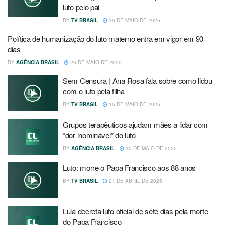
luto pelo pai
BY
TV BRASIL
30 DE MAIO DE 2025
Política de humanização do luto materno entra em vigor em 90
dias
BY
AGÊNCIA BRASIL
26 DE MAIO DE 2025
Sem Censura | Ana Rosa fala sobre como lidou
com o luto pela filha
BY
TV BRASIL
15 DE MAIO DE 2025
Grupos terapêuticos ajudam mães a lidar com
“dor inominável” do luto
BY
AGÊNCIA BRASIL
10 DE MAIO DE 2025
Luto: morre o Papa Francisco aos 88 anos
BY
TV BRASIL
21 DE ABRIL DE 2025
Lula decreta luto oficial de sete dias pela morte
do Papa Francisco