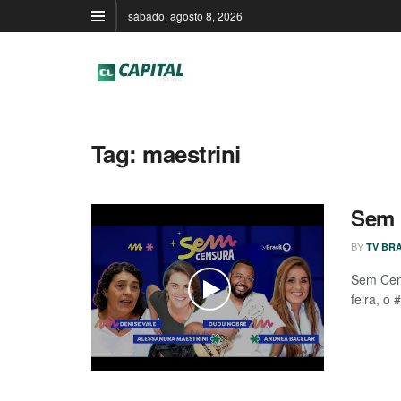
sábado, agosto 8, 2026
Tag:
maestrini
Sem 
BY
TV BRA
Sem Cens
feira, o