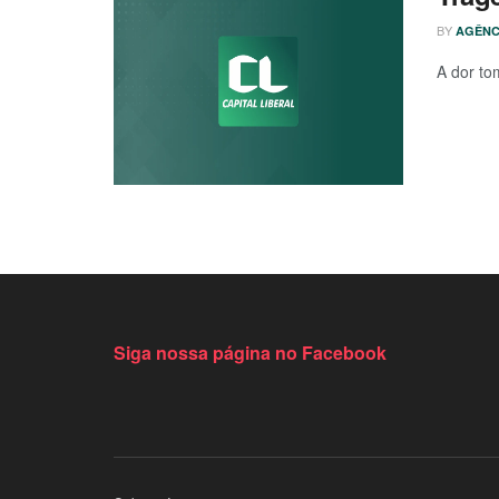
BY
AGÊNC
A dor to
Siga nossa página no Facebook