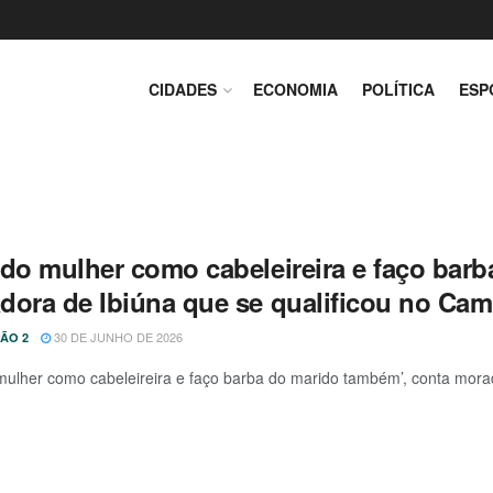
CIDADES
ECONOMIA
POLÍTICA
ESP
ndo mulher como cabeleireira e faço bar
dora de Ibiúna que se qualificou no Ca
30 DE JUNHO DE 2026
ÃO 2
mulher como cabeleireira e faço barba do marido também’, conta morad