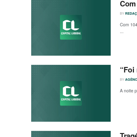
Com 
BY
REDAÇ
Com 104 
...
“Foi
BY
AGÊNC
A noite 
Trag