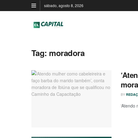
sábado, agosto 8, 2026
Tag:
moradora
‘Ate
mora
BY
REDAÇ
‘Atendo 