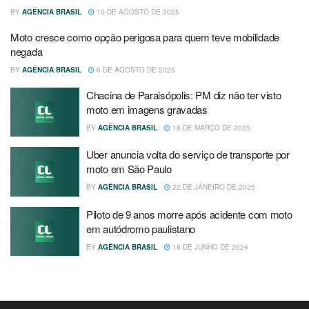
BY
AGÊNCIA BRASIL
10 DE AGOSTO DE 2025
Moto cresce como opção perigosa para quem teve mobilidade
negada
BY
AGÊNCIA BRASIL
6 DE AGOSTO DE 2025
Chacina de Paraisópolis: PM diz não ter visto
moto em imagens gravadas
BY
AGÊNCIA BRASIL
18 DE MARÇO DE 2025
Uber anuncia volta do serviço de transporte por
moto em São Paulo
BY
AGÊNCIA BRASIL
22 DE JANEIRO DE 2025
Piloto de 9 anos morre após acidente com moto
em autódromo paulistano
BY
AGÊNCIA BRASIL
18 DE JUNHO DE 2024