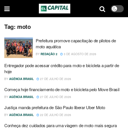
Tag:
moto
Prefeitura promove capacitação de pilotos de
moto aquática
BY
REDAÇÃO 2
3 DE AGOSTO DE 2026
Entregador pode acessar crédito para moto e bicicleta a partir de
hoje
BY
AGÊNCIA BRASIL
27 DE JULHO DE 2026
Começa hoje financiamento de moto e bicicleta pelo Move Brasil
BY
AGÊNCIA BRASIL
27 DE JULHO DE 2026
Justiça manda prefeitura de São Paulo liberar Uber Moto
BY
AGÊNCIA BRASIL
22 DE JULHO DE 2026
Conheça dez cuidados para uma viagem de moto mais segura