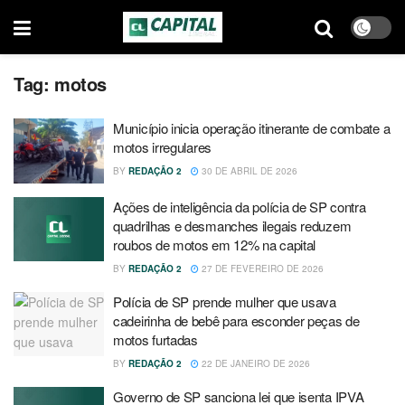
Tag:
motos
Município inicia operação itinerante de combate a
motos irregulares
BY
REDAÇÃO 2
30 DE ABRIL DE 2026
Ações de inteligência da polícia de SP contra
quadrilhas e desmanches ilegais reduzem
roubos de motos em 12% na capital
BY
REDAÇÃO 2
27 DE FEVEREIRO DE 2026
Polícia de SP prende mulher que usava
cadeirinha de bebê para esconder peças de
motos furtadas
BY
REDAÇÃO 2
22 DE JANEIRO DE 2026
Governo de SP sanciona lei que isenta IPVA