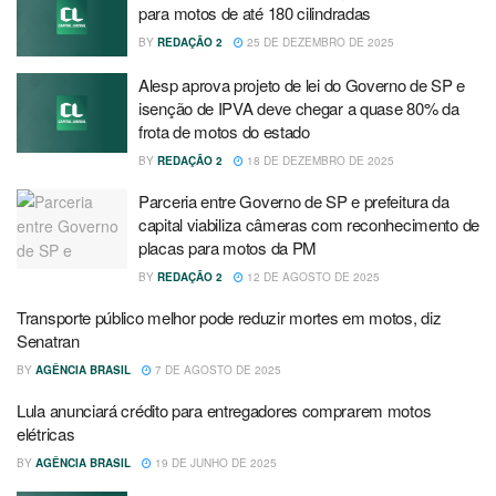
para motos de até 180 cilindradas
BY
REDAÇÃO 2
25 DE DEZEMBRO DE 2025
Alesp aprova projeto de lei do Governo de SP e
isenção de IPVA deve chegar a quase 80% da
frota de motos do estado
BY
REDAÇÃO 2
18 DE DEZEMBRO DE 2025
Parceria entre Governo de SP e prefeitura da
capital viabiliza câmeras com reconhecimento de
placas para motos da PM
BY
REDAÇÃO 2
12 DE AGOSTO DE 2025
Transporte público melhor pode reduzir mortes em motos, diz
Senatran
BY
AGÊNCIA BRASIL
7 DE AGOSTO DE 2025
Lula anunciará crédito para entregadores comprarem motos
elétricas
BY
AGÊNCIA BRASIL
19 DE JUNHO DE 2025