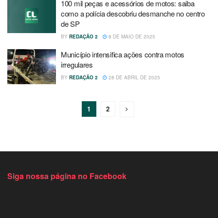
100 mil peças e acessórios de motos: saiba
como a polícia descobriu desmanche no centro
de SP
BY
REDAÇÃO 2
8 DE MAIO DE 2025
Município intensifica ações contra motos
irregulares
BY
REDAÇÃO 2
28 DE ABRIL DE 2025
1
2
Siga nossa página no Facebook