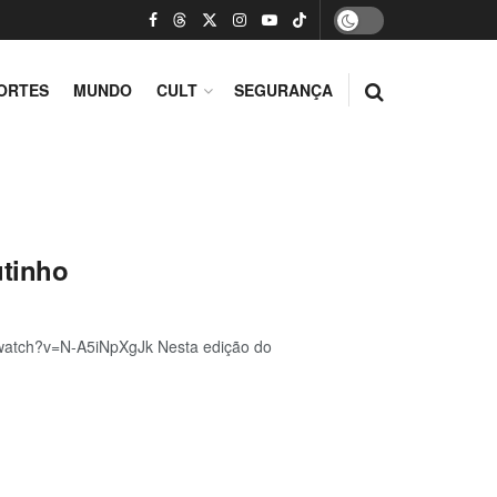
ORTES
MUNDO
CULT
SEGURANÇA
utinho
m/watch?v=N-A5iNpXgJk Nesta edição do