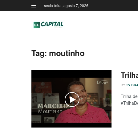
sexta-feira, agosto 7, 2026
Tag:
moutinho
Trilh
BY
TV BRA
Trilha d
#TrilhaD