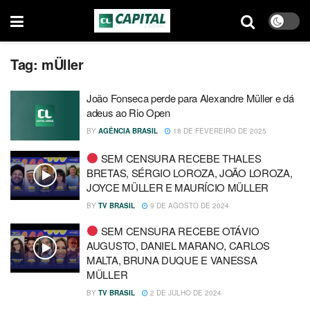
Tag:
mÜller
João Fonseca perde para Alexandre Müller e dá
adeus ao Rio Open
BY
AGÊNCIA BRASIL
18 DE FEVEREIRO DE 2025
SEM CENSURA RECEBE THALES
BRETAS, SÉRGIO LOROZA, JOÃO LOROZA,
JOYCE MÜLLER E MAURÍCIO MÜLLER
BY
TV BRASIL
9 DE AGOSTO DE 2024
SEM CENSURA RECEBE OTÁVIO
AUGUSTO, DANIEL MARANO, CARLOS
MALTA, BRUNA DUQUE E VANESSA
MÜLLER
BY
TV BRASIL
2 DE JULHO DE 2024