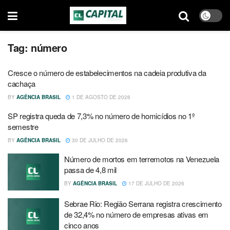
Tag:
número
Cresce o número de estabelecimentos na cadeia produtiva da
cachaça
BY
AGÊNCIA BRASIL
1 DE AGOSTO DE 2026
SP registra queda de 7,3% no número de homicídios no 1º
semestre
BY
AGÊNCIA BRASIL
30 DE JULHO DE 2026
Número de mortos em terremotos na Venezuela
passa de 4,8 mil
BY
AGÊNCIA BRASIL
17 DE JULHO DE 2026
Sebrae Rio: Região Serrana registra crescimento
de 32,4% no número de empresas ativas em
cinco anos