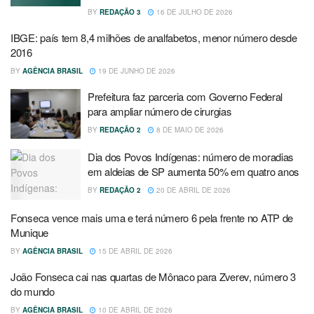
BY
REDAÇÃO 3
16 DE JULHO DE 2026
IBGE: país tem 8,4 milhões de analfabetos, menor número desde
2016
BY
AGÊNCIA BRASIL
19 DE JUNHO DE 2026
Prefeitura faz parceria com Governo Federal
para ampliar número de cirurgias
BY
REDAÇÃO 2
8 DE MAIO DE 2026
Dia dos Povos Indígenas: número de moradias
em aldeias de SP aumenta 50% em quatro anos
BY
REDAÇÃO 2
20 DE ABRIL DE 2026
Fonseca vence mais uma e terá número 6 pela frente no ATP de
Munique
BY
AGÊNCIA BRASIL
15 DE ABRIL DE 2026
João Fonseca cai nas quartas de Mônaco para Zverev, número 3
do mundo
BY
AGÊNCIA BRASIL
10 DE ABRIL DE 2026