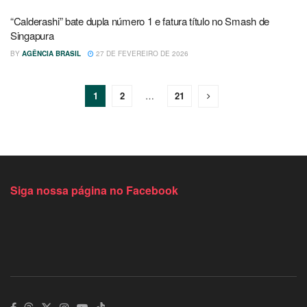
“Calderashi” bate dupla número 1 e fatura título no Smash de
Singapura
BY
AGÊNCIA BRASIL
27 DE FEVEREIRO DE 2026
1
2
…
21
Siga nossa página no Facebook