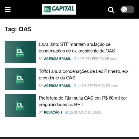
Tag:
OAS
Lava Jato: STF mantém anulação de
condenações de ex-presidente da OAS
BY
AGÊNCIA BRASIL
4 DE FEVEREIRO DE 2025
Toffoli anula condenações de Léo Pinheiro, ex-
presidente da OAS
BY
AGÊNCIA BRASIL
27 DE SETEMBRO DE 2024
Prefeitura do Rio multa OAS em R$ 60 mi por
irregularidades no BRT
BY
REDAÇÃO 3
20 DE MAIO DE 2020