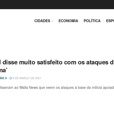
CIDADES
ECONOMIA
POLÍTICA
ESP
l disse muito satisfeito com os ataques 
ma’
9 DE MARÇO DE 2021
ÃO 3
 disseram ao Walla News que veem os ataques à base da milícia apoiada 