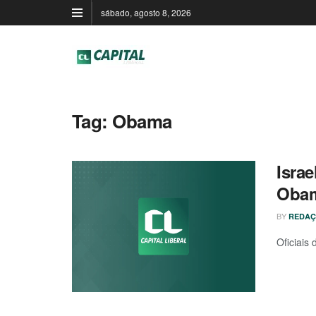
sábado, agosto 8, 2026
Tag:
Obama
Israe
Oba
BY
REDAÇ
Oficiais