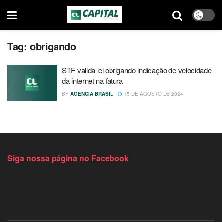
Tag:
obrigando
STF valida lei obrigando indicação de velocidade
da internet na fatura
BY
AGÊNCIA BRASIL
15 DE AGOSTO DE 2024
Siga nossa página no Facebook