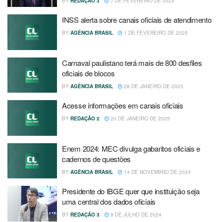
BY
REDAÇÃO 3
7 DE FEVEREIRO DE 2025
INSS alerta sobre canais oficiais de atendimento
BY
AGÊNCIA BRASIL
1 DE FEVEREIRO DE 2025
Carnaval paulistano terá mais de 800 desfiles
oficiais de blocos
BY
AGÊNCIA BRASIL
28 DE JANEIRO DE 2025
Acesse informações em canais oficiais
BY
REDAÇÃO 2
20 DE JANEIRO DE 2025
Enem 2024: MEC divulga gabaritos oficiais e
cadernos de questões
BY
AGÊNCIA BRASIL
14 DE NOVEMBRO DE 2024
Presidente do IBGE quer que instituição seja
uma central dos dados oficiais
BY
REDAÇÃO 3
9 DE JULHO DE 2024