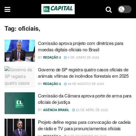
Tag:
oficiais,
Comissão aprova projeto com diretrizes para
moedas digitais oficiais no Brasil
BY
REDAÇÃO 3
9 DE JUNHO DE 2026
Governo de SP registra quatro casos oficiais de
animais vítimas de incêndios florestais em 2025
BY
REDAÇÃO 2
28 DE AGOSTO DE 2025
Comissão da Câmara aprova porte de arma para
oficiais de justiça
BY
AGÊNCIA BRASIL
22 DE ABRIL DE 2025
Projeto define regras para convocação de cadeia
de rádio e TV para pronunciamentos oficiais