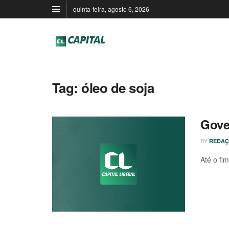
quinta-feira, agosto 6, 2026
Tag:
óleo de soja
Gove
BY
REDA
Até o fi