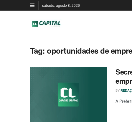
sábado, agosto 8, 2026
Tag:
oportunidades de empr
Secr
empr
BY
REDAÇ
A Prefei