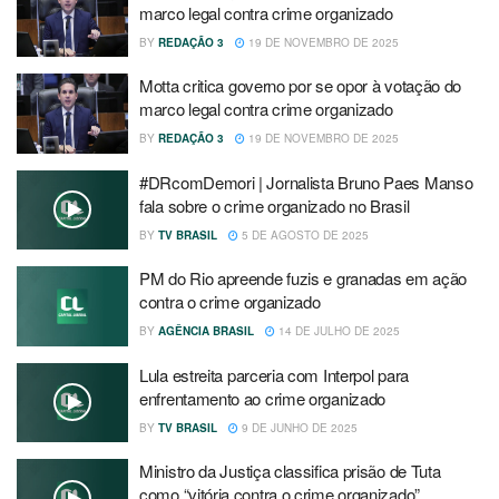
marco legal contra crime organizado
BY
REDAÇÃO 3
19 DE NOVEMBRO DE 2025
Motta critica governo por se opor à votação do
marco legal contra crime organizado
BY
REDAÇÃO 3
19 DE NOVEMBRO DE 2025
#DRcomDemori | Jornalista Bruno Paes Manso
fala sobre o crime organizado no Brasil
BY
TV BRASIL
5 DE AGOSTO DE 2025
PM do Rio apreende fuzis e granadas em ação
contra o crime organizado
BY
AGÊNCIA BRASIL
14 DE JULHO DE 2025
Lula estreita parceria com Interpol para
enfrentamento ao crime organizado
BY
TV BRASIL
9 DE JUNHO DE 2025
Ministro da Justiça classifica prisão de Tuta
como “vitória contra o crime organizado”