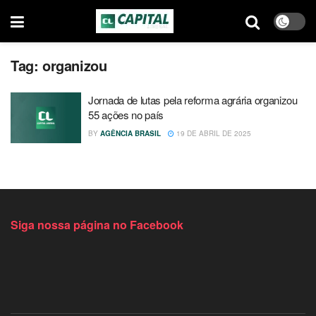
Tag:
organizou
Jornada de lutas pela reforma agrária organizou
55 ações no país
BY
AGÊNCIA BRASIL
19 DE ABRIL DE 2025
Siga nossa página no Facebook