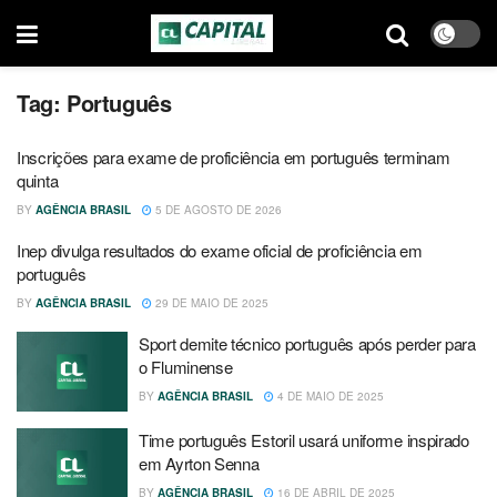
Tag:
Português
Inscrições para exame de proficiência em português terminam
quinta
BY
AGÊNCIA BRASIL
5 DE AGOSTO DE 2026
Inep divulga resultados do exame oficial de proficiência em
português
BY
AGÊNCIA BRASIL
29 DE MAIO DE 2025
Sport demite técnico português após perder para
o Fluminense
BY
AGÊNCIA BRASIL
4 DE MAIO DE 2025
Time português Estoril usará uniforme inspirado
em Ayrton Senna
BY
AGÊNCIA BRASIL
16 DE ABRIL DE 2025