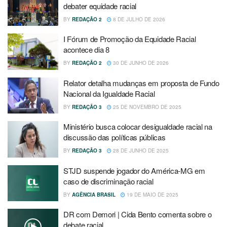
debater equidade racial
BY
REDAÇÃO 2
8 DE JULHO DE 2026
I Fórum de Promoção da Equidade Racial
acontece dia 8
BY
REDAÇÃO 2
30 DE JUNHO DE 2026
Relator detalha mudanças em proposta de Fundo
Nacional da Igualdade Racial
BY
REDAÇÃO 3
25 DE NOVEMBRO DE 2025
Ministério busca colocar desigualdade racial na
discussão das políticas públicas
BY
REDAÇÃO 3
28 DE JUNHO DE 2025
STJD suspende jogador do América-MG em
caso de discriminação racial
BY
AGÊNCIA BRASIL
19 DE MAIO DE 2025
DR com Demori | Cida Bento comenta sobre o
debate racial