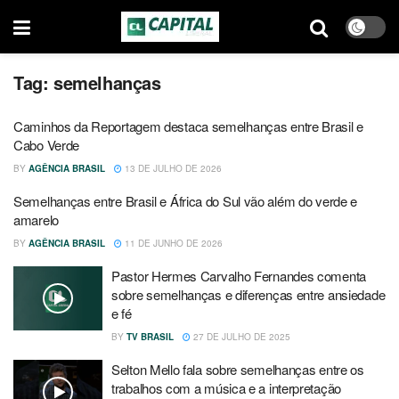
Tag:
semelhanças
Caminhos da Reportagem destaca semelhanças entre Brasil e
Cabo Verde
BY
AGÊNCIA BRASIL
13 DE JULHO DE 2026
Semelhanças entre Brasil e África do Sul vão além do verde e
amarelo
BY
AGÊNCIA BRASIL
11 DE JUNHO DE 2026
Pastor Hermes Carvalho Fernandes comenta
sobre semelhanças e diferenças entre ansiedade
e fé
BY
TV BRASIL
27 DE JULHO DE 2025
Selton Mello fala sobre semelhanças entre os
trabalhos com a música e a interpretação