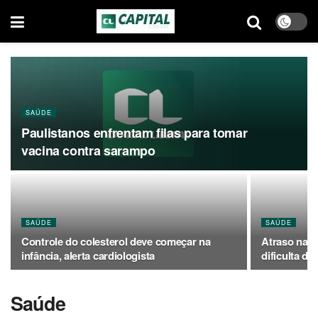
SAÚDE
Paulistanos enfrentam filas para tomar
vacina contra sarampo
SAÚDE
SAÚDE
Controle do colesterol deve começar na
Atraso na a
infância, alerta cardiologista
dificulta d
Saúde