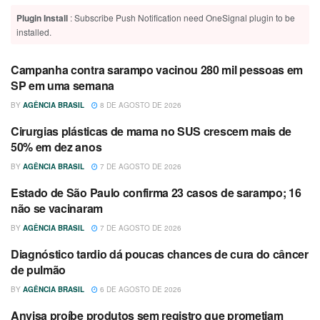
Plugin Install
: Subscribe Push Notification need OneSignal plugin to be
installed.
Campanha contra sarampo vacinou 280 mil pessoas em
SAÚDE
SP em uma semana
BY
AGÊNCIA BRASIL
8 DE AGOSTO DE 2026
Cirurgias plásticas de mama no SUS crescem mais de
SAÚDE
50% em dez anos
BY
AGÊNCIA BRASIL
7 DE AGOSTO DE 2026
Estado de São Paulo confirma 23 casos de sarampo; 16
SAÚDE
não se vacinaram
BY
AGÊNCIA BRASIL
7 DE AGOSTO DE 2026
Diagnóstico tardio dá poucas chances de cura do câncer
SAÚDE
de pulmão
BY
AGÊNCIA BRASIL
6 DE AGOSTO DE 2026
Anvisa proíbe produtos sem registro que prometiam
SAÚDE