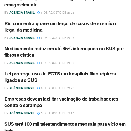
emagrecimento
BY
AGÊNCIA BRASIL
6 DE AGOSTO DE 2026
Rio concentra quase um terço de casos de exercício
SAÚDE
ilegal da medicina
BY
AGÊNCIA BRASIL
6 DE AGOSTO DE 2026
Medicamento reduz em até 85% internações no SUS por
SAÚDE
fibrose cística
BY
AGÊNCIA BRASIL
6 DE AGOSTO DE 2026
Lei prorroga uso do FGTS em hospitais filantrópicos
SAÚDE
ligados ao SUS
BY
AGÊNCIA BRASIL
6 DE AGOSTO DE 2026
Empresas devem facilitar vacinação de trabalhadores
SAÚDE
contra o sarampo
BY
AGÊNCIA BRASIL
5 DE AGOSTO DE 2026
SUS terá 100 mil teleatendimentos mensais para vício em
SAÚDE
bets