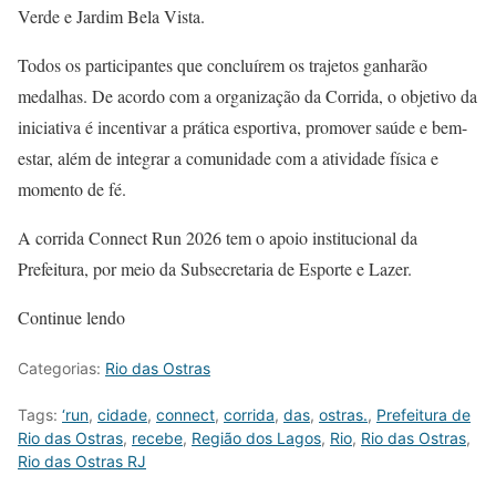
Verde e Jardim Bela Vista.
Todos os participantes que concluírem os trajetos ganharão
medalhas. De acordo com a organização da Corrida, o objetivo da
iniciativa é incentivar a prática esportiva, promover saúde e bem-
estar, além de integrar a comunidade com a atividade física e
momento de fé.
A corrida Connect Run 2026 tem o apoio institucional da
Prefeitura, por meio da Subsecretaria de Esporte e Lazer.
Continue lendo
Categorias:
Rio das Ostras
Tags:
‘run
,
cidade
,
connect
,
corrida
,
das
,
ostras.
,
Prefeitura de
Rio das Ostras
,
recebe
,
Região dos Lagos
,
Rio
,
Rio das Ostras
,
Rio das Ostras RJ