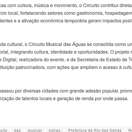
as com cultura, música e movimento, o Circuito contribui diret
io local, fortalecendo setores como gastronomia, hospedagem
isitantes e a ativação econômica temporária geram impactos pos
a cultural, o Circuito Musical das Águas se consolida como uma
torial, integrando cultura, identidade e oportunidades. O projeto 
Digital, realizadora do evento, e da Secretaria de Estado de 
stituição patrocinadora, com ações que ampliem o acesso à cult
á passou por diversas cidades com grande adesão popular, pro
lorização de talentos locais e geração de renda por onde passa.
cuito
das
musical
ostras.
Prefeitura de Rio das Ostras
R