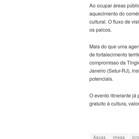
Ao ocupar áreas públic
aquecimento do comérc
cultural. O fluxo de v
os palcos.
Mais do que uma agend
de fortalecimento terri
compromisso da Tingle 
Janeiro (Setur-RJ), in
potenciais.
O evento itinerante j
gratuito à cultura, va
Águas
chega
cir