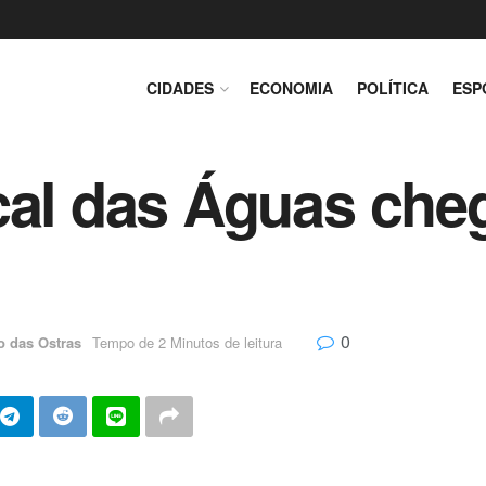
CIDADES
ECONOMIA
POLÍTICA
ESP
cal das Águas che
0
o das Ostras
Tempo de 2 Minutos de leitura