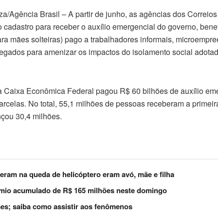
za/Agência Brasil – A partir de junho, as agências dos Correi
o cadastro para receber o auxílio emergencial do governo, bene
ara mães solteiras) pago a trabalhadores informais, microempre
gados para amenizar os impactos do isolamento social adota
 a Caixa Econômica Federal pagou R$ 60 bilhões de auxílio em
arcelas. No total, 55,1 milhões de pessoas receberam a primeir
çou 30,4 milhões.
ram na queda de helicóptero eram avó, mãe e filha
êmio acumulado de R$ 165 milhões neste domingo
ses; saiba como assistir aos fenômenos