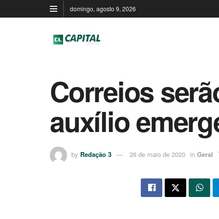
domingo, agosto 9, 2026
Correios serã
auxílio emerg
by
Redação 3
26 de maio de 2020
in
Geral