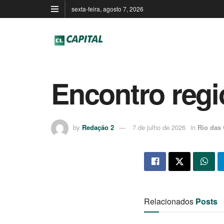
sexta-feira, agosto 7, 2026
Encontro regi
by
Redação 2
7 de julho de 2026
in
Rio das 
Relacionados
Posts