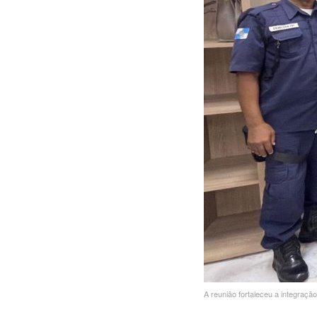
A reunião fortaleceu a integraçã