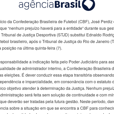
ício da Confederação Brasileira de Futebol (CBF), José Perdiz 
) que “nenhum prejuízo haverá para a entidade” durante sua ges
r Tribunal de Justiça Desportiva (STJD) substitui Ednaldo Rod
ebol brasileiro, após o Tribunal de Justiça do Rio de Janeiro (T
a posição na última quinta-feira (7).
sponsabilidade a indicação feita pelo Poder Judiciário para as
alidade de administrador interino, a Confederação Brasileira d
as eleições. É dever conduzir essa etapa transitória observand
ependência e imparcialidade, em consonância com o estatuto d
nico objetivo atender à determinação da Justiça. Nenhum prejuí
administração será feita sem solução de continuidade e com mín
que deverão ser tratadas pela futura gestão. Neste período, d
ência sobre a situação em que se encontra a CBF para conheci