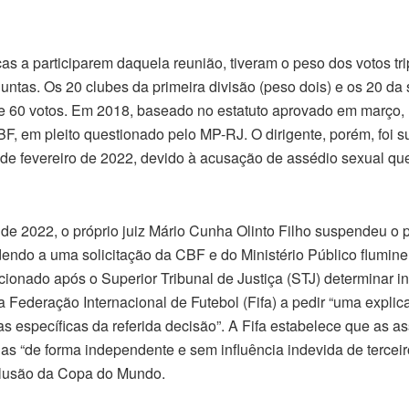
as a participarem daquela reunião, tiveram o peso dos votos tr
juntas. Os 20 clubes da primeira divisão (peso dois) e os 20 d
e 60 votos. Em 2018, baseado no estatuto aprovado em março, 
BF, em pleito questionado pelo MP-RJ. O dirigente, porém, foi 
de fevereiro de 2022, devido à acusação de assédio sexual que
 de 2022, o próprio juiz Mário Cunha Olinto Filho suspendeu o
dendo a uma solicitação da CBF e do Ministério Público flumin
icionado após o Superior Tribunal de Justiça (STJ) determinar i
a Federação Internacional de Futebol (Fifa) a pedir “uma explic
 específicas da referida decisão”. A Fifa estabelece que as as
as “de forma independente e sem influência indevida de terceir
lusão da Copa do Mundo.