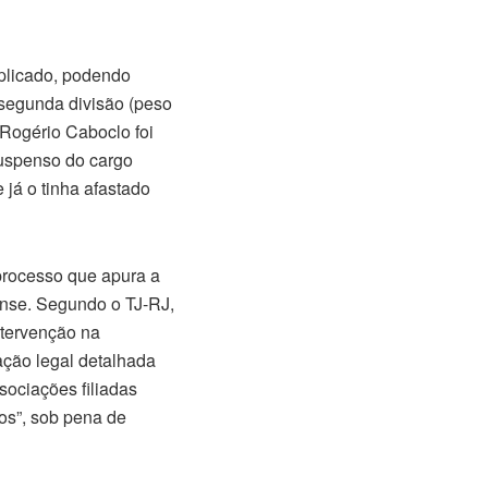
iplicado, podendo
a segunda divisão (peso
Rogério Caboclo foi
suspenso do cargo
 já o tinha afastado
 processo que apura a
ense. Segundo o TJ-RJ,
ntervenção na
ação legal detalhada
sociações filiadas
os”, sob pena de