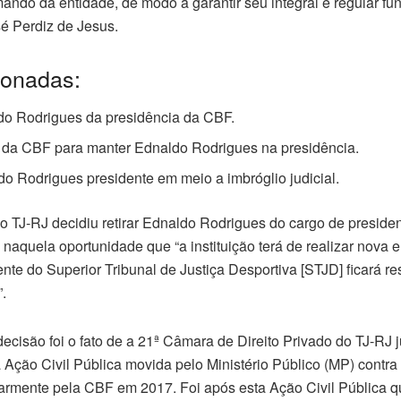
ndo da entidade, de modo a garantir seu integral e regular fu
sé Perdiz de Jesus.
ionadas:
ldo Rodrigues da presidência da CBF.
 da CBF para manter Ednaldo Rodrigues na presidência.
o Rodrigues presidente em meio a imbróglio judicial.
, o TJ-RJ decidiu retirar Ednaldo Rodrigues do cargo de presid
u naquela oportunidade que “a instituição terá de realizar nova 
dente do Superior Tribunal de Justiça Desportiva [STJD] ficará r
.
l decisão foi o fato de a 21ª Câmara de Direito Privado do TJ-RJ j
 Ação Civil Pública movida pelo Ministério Público (MP) contra
ularmente pela CBF em 2017. Foi após esta Ação Civil Pública 