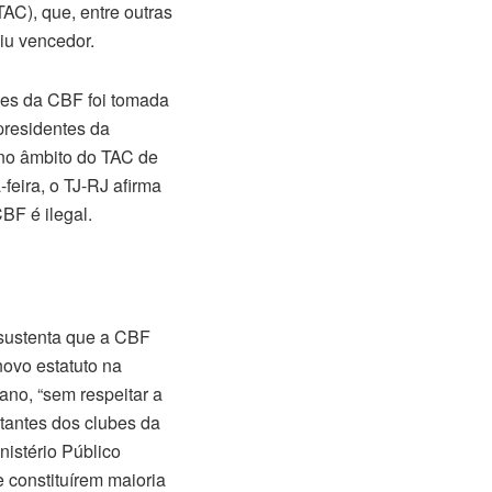
AC), que, entre outras
iu vencedor.
ues da CBF foi tomada
presidentes da
no âmbito do TAC de
feira, o TJ-RJ afirma
BF é ilegal.
 sustenta que a CBF
ovo estatuto na
no, “sem respeitar a
tantes dos clubes da
nistério Público
e constituírem maioria