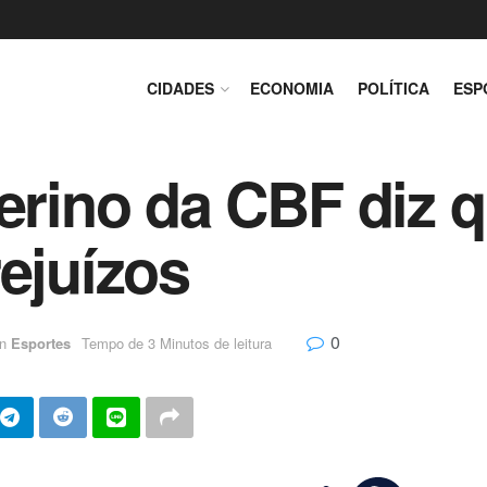
CIDADES
ECONOMIA
POLÍTICA
ESP
terino da CBF diz 
rejuízos
0
in
Esportes
Tempo de 3 Minutos de leitura