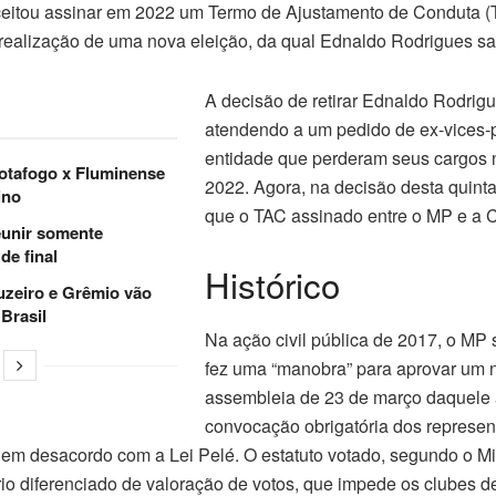
 aceitou assinar em 2022 um Termo de Ajustamento de Conduta (T
 realização de uma nova eleição, da qual Ednaldo Rodrigues sa
A decisão de retirar Ednaldo Rodrig
atendendo a um pedido de ex-vices-
entidade que perderam seus cargos 
Botafogo x Fluminense
2022. Agora, na decisão desta quinta-
ino
que o TAC assinado entre o MP e a C
eunir somente
de final
Histórico
zeiro e Grêmio vão
Brasil
Na ação civil pública de 2017, o MP
fez uma “manobra” para aprovar um n
assembleia de 23 de março daquele a
convocação obrigatória dos represen
a em desacordo com a Lei Pelé. O estatuto votado, segundo o Mi
tério diferenciado de valoração de votos, que impede os clubes d