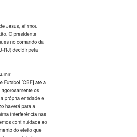
de Jesus, afirmou
tão. O presidente
rigues no comando da
J-RJ) decidir pela
sumir
e Futebol [CBF] até a
o rigorosamente os
a própria entidade e
zo haverá para a
ima interferência nas
aremos continuidade ao
mento do eleito que