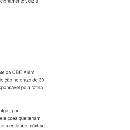
ncionamento”, diz a
ente da CBF. Além
eleição no prazo de 30
esponsável pela rotina
ulgar, por
 eleições que teriam
que a entidade máxima