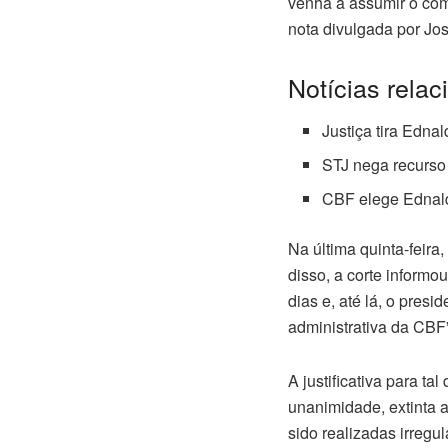
venha a assumir o coma
nota divulgada por Jo
Notícias relac
Justiça tira Edna
STJ nega recurso
CBF elege Ednald
Na última quinta-feira
disso, a corte informo
dias e, até lá, o presi
administrativa da CBF”
A justificativa para ta
unanimidade, extinta a
sido realizadas irreg