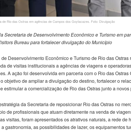
ica de Rio das Ostras em agências de Campos dos Goytacazes. Foto: Divulgação
la Secretaria de Desenvolvimento Econômico e Turismo em par
sitors Bureau para fortalecer divulgação do Município
l de Desenvolvimento Econômico e Turismo de Rio das Ostras re
nda de visitas institucionais a agências de viagens e operadora
. A ação foi desenvolvida em parceria com o Rio das Ostras C
objetivo de ampliar a divulgação do destino, fortalecer o rel
al e estimular a comercialização de Rio das Ostras junto a novos 
 estratégia da Secretaria de reposicionar Rio das Ostras no merc
io de profissionais que atuam diretamente na venda de viagens,
as visitas, foram apresentados os atrativos naturais, a rede d
 a gastronomia, as possibilidades de lazer, os equipamentos tur