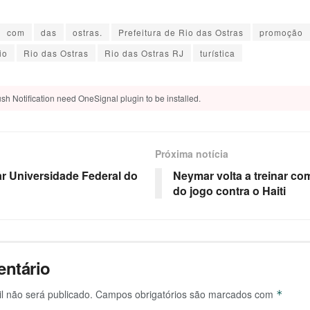
com
das
ostras.
Prefeitura de Rio das Ostras
promoção
io
Rio das Ostras
Rio das Ostras RJ
turística
sh Notification need OneSignal plugin to be installed.
Próxima notícia
ar Universidade Federal do
Neymar volta a treinar com
do jogo contra o Haiti
ntário
l não será publicado.
Campos obrigatórios são marcados com
*