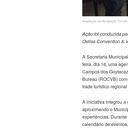
Ampliação da divulgação Turíst
Ação foi conduzida pe
Ostras Convention & Vi
A Secretaria Municipa
feira, dia 16, uma age
Campos dos Goytacazes
Bureau (ROCVB) com o 
trade turístico region
A iniciativa integrou a
aproximando o Municíp
experiências. Durante 
calendário de eventos,