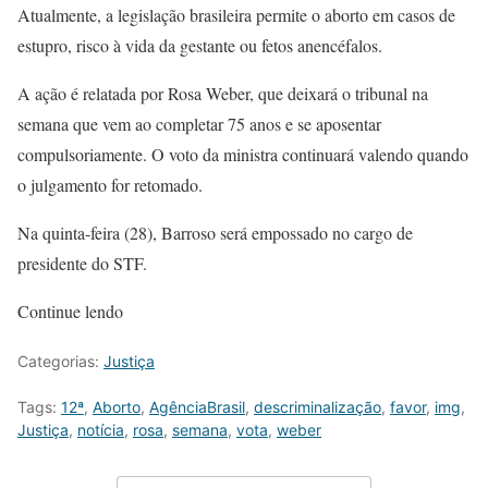
Atualmente, a legislação brasileira permite o aborto em casos de
estupro, risco à vida da gestante ou fetos anencéfalos.
A ação é relatada por Rosa Weber, que deixará o tribunal na
semana que vem ao completar 75 anos e se aposentar
compulsoriamente. O voto da ministra continuará valendo quando
o julgamento for retomado.
Na quinta-feira (28), Barroso será empossado no cargo de
presidente do STF.
Continue lendo
Categorias:
Justiça
Tags:
12ª
,
Aborto
,
AgênciaBrasil
,
descriminalização
,
favor
,
img
,
Justiça
,
notícia
,
rosa
,
semana
,
vota
,
weber