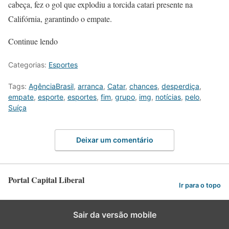
cabeça, fez o gol que explodiu a torcida catari presente na
Califórnia, garantindo o empate.
Continue lendo
Categorias:
Esportes
Tags:
AgênciaBrasil
,
arranca
,
Catar
,
chances
,
desperdiça
,
empate
,
esporte
,
esportes
,
fim
,
grupo
,
img
,
notícias
,
pelo
,
Suíça
Deixar um comentário
Portal Capital Liberal
Ir para o topo
Sair da versão mobile