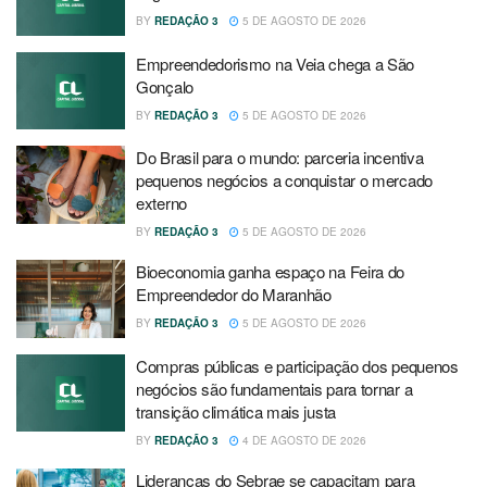
BY
REDAÇÃO 3
5 DE AGOSTO DE 2026
Empreendedorismo na Veia chega a São
Gonçalo
BY
REDAÇÃO 3
5 DE AGOSTO DE 2026
Do Brasil para o mundo: parceria incentiva
pequenos negócios a conquistar o mercado
externo
BY
REDAÇÃO 3
5 DE AGOSTO DE 2026
Bioeconomia ganha espaço na Feira do
Empreendedor do Maranhão
BY
REDAÇÃO 3
5 DE AGOSTO DE 2026
Compras públicas e participação dos pequenos
negócios são fundamentais para tornar a
transição climática mais justa
BY
REDAÇÃO 3
4 DE AGOSTO DE 2026
Lideranças do Sebrae se capacitam para