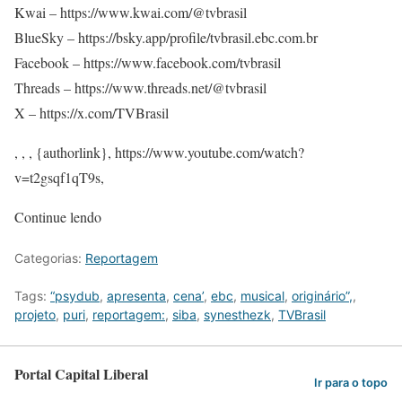
Kwai – https://www.kwai.com/@tvbrasil
BlueSky – https://bsky.app/profile/tvbrasil.ebc.com.br
Facebook – https://www.facebook.com/tvbrasil
Threads – https://www.threads.net/@tvbrasil
X – https://x.com/TVBrasil
, , , {authorlink}, https://www.youtube.com/watch?
v=t2gsqf1qT9s,
Continue lendo
Categorias:
Reportagem
Tags:
“psydub
,
apresenta
,
cena’
,
ebc
,
musical
,
originário”,
,
projeto
,
puri
,
reportagem:
,
siba
,
synesthezk
,
TVBrasil
Portal Capital Liberal
Ir para o topo