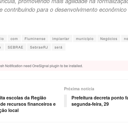
úncula, promovendo mais agilidade na formalizaçã
 contribuindo para o desenvolvimento econômico l
io
com
Fluminense
implantar
município
Negócios
no
o
SEBRAE
SebraeRJ
será
sh Notification need OneSignal plugin to be installed.
Próxima notícia
ita escolas da Região
Prefeitura decreta ponto f
de recursos financeiros e
segunda-feira, 29
ção local