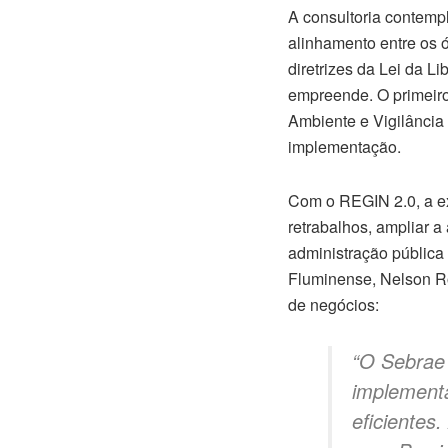
A consultoria contemp
alinhamento entre os ó
diretrizes da Lei da L
empreende. O primeiro
Ambiente e Vigilância 
implementação.
Com o REGIN 2.0, a ex
retrabalhos, ampliar a
administração pública
Fluminense, Nelson Ro
de negócios:
“O Sebrae 
implement
eficientes