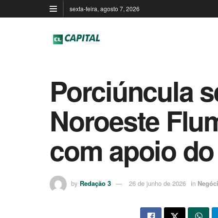
sexta-feira, agosto 7, 2026
Porciúncula s
Noroeste Flum
com apoio do
by
Redação 3
26 de junho de 2026
in
Negóc