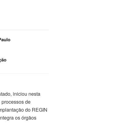
Paulo
ção
tado, iniciou nesta
s processos de
a implantação do REGIN
integra os órgãos