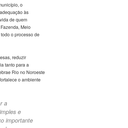
unicípio, o
a adequação às
a vida de quem
e Fazenda, Meio
e todo o processo de
esas, reduzir
a tanto para a
ebrae Rio no Noroeste
fortalece o ambiente
r a
imples e
ço importante