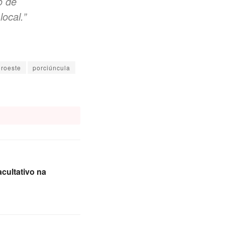
o de
ocal.”
roeste
porciúncula
acultativo na