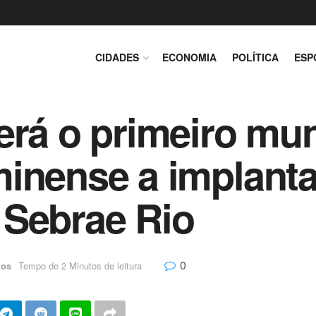
CIDADES
ECONOMIA
POLÍTICA
ESP
erá o primeiro mun
inense a implanta
 Sebrae Rio
0
ios
Tempo de 2 Minutos de leitura