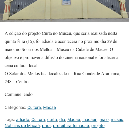
A edição do projeto Curta no Museu, que seria realizada nesta
quinta-feira (15), foi adiada e acontecerá no próximo dia 29 de
maio, no Solar dos Mellos – Museu da Cidade de Macaé. O
objetivo é promover a difusão do cinema nacional e fortalecer a
cena cultural local.
O Solar dos Mellos fica localizado na Rua Conde de Araruama,
248 – Centro.
Continue lendo
Categorias:
Cultura
,
Macaé
Tags:
adiado
,
Cultura
,
curta
,
dia
,
Macaé
,
macaerj
,
maio
,
museu
,
Notícias de Macaé
,
para
,
prefeiturademacaé
,
projeto
,