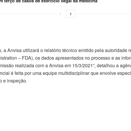
 terço de casos de exercício ilegal da medicina
, a Anvisa utilizará o relatório técnico emitido pela autoridade
stration – FDA), os dados apresentados no processo e as inf
missão realizada com a Anvisa em 15/3/2021”, detalhou a agênc
ial é feita por uma equipe multidisciplinar que envolve especi
o e inspeção.