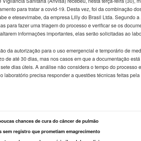
Vigilância Sanitária (Anvisa) recebeu, nesta terça-feira (30),
mento para tratar a covid-19. Desta vez, foi da combinação d
abe e etesevimabe, da empresa Lilly do Brasil Ltda. Segundo a 
das para fazer uma triagem do processo e verificar se os docu
faltarem informações importantes, elas serão solicitadas ao labo
ação da autorização para o uso emergencial e temporário de me
razo de até 30 dias, mas nos casos em que a documentação está
 sete dias úteis. A análise não considera o tempo do processo
o laboratório precisa responder a questões técnicas feitas pela
 poucas chances de cura do câncer de pulmão
s sem registro que prometiam emagrecimento