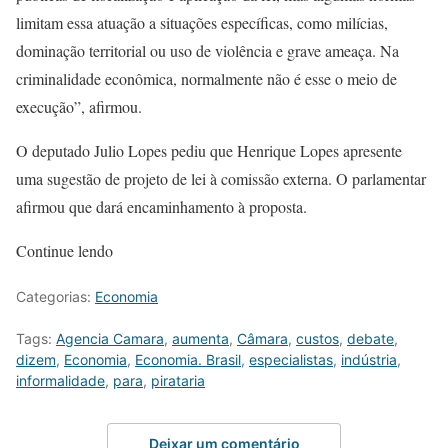
limitam essa atuação a situações específicas, como milícias,
dominação territorial ou uso de violência e grave ameaça. Na
criminalidade econômica, normalmente não é esse o meio de
execução”, afirmou.
O deputado Julio Lopes pediu que Henrique Lopes apresente
uma sugestão de projeto de lei à comissão externa. O parlamentar
afirmou que dará encaminhamento à proposta.
Continue lendo
Categorias:
Economia
Tags:
Agencia Camara
,
aumenta
,
Câmara
,
custos
,
debate
,
dizem
,
Economia
,
Economia. Brasil
,
especialistas
,
indústria
,
informalidade
,
para
,
pirataria
Deixar um comentário