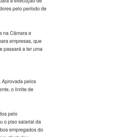
 para a execução de
idores pelo período de
da na Câmara e
 para empresas, que
ue passará a
ter
uma
. Aprovada pelos
nte, o limite de
dos pelo
 o piso salarial da
 ambos empregados do