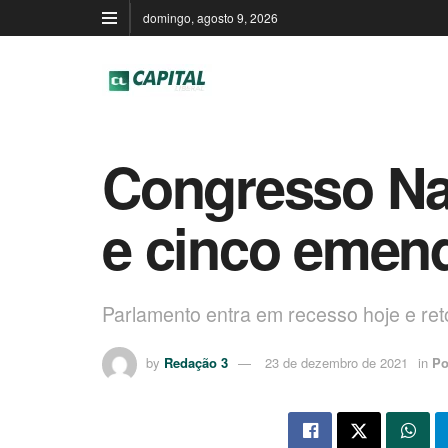
domingo, agosto 9, 2026
Congresso Nac
e cinco emen
Parlamento entra em recesso hoje e ret
by
Redação 3
23 de dezembro de 2021
in
Po