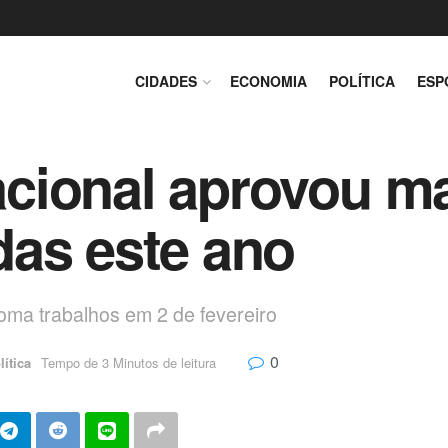
CIDADES
ECONOMIA
POLÍTICA
ESP
ional aprovou mai
das este ano
oma trabalhos em 2 de fevereiro
0
lítica
Tempo de 3 Minutos de leitura