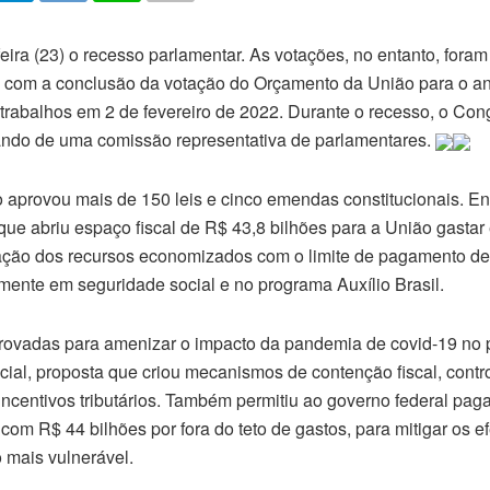
ira (23) o recesso parlamentar. As votações, no entanto, foram
 com a conclusão da votação do Orçamento da União para o a
 trabalhos em
2 de fevereiro
de 2022. Durante o recesso, o Con
ando de uma comissão representativa de parlamentares.
aprovou mais de 150 leis e cinco emendas constitucionais. Entr
que abriu espaço fiscal de R$ 43,8 bilhões para a União gasta
ação dos recursos economizados com o limite de pagamento de
amente em seguridade social e no programa Auxílio Brasil.
provadas para amenizar o impacto da pandemia de covid-19 no pa
ial, proposta que criou mecanismos de contenção fiscal, cont
ncentivos tributários. Também permitiu ao governo federal paga
com R$ 44 bilhões por fora do teto de gastos, para mitigar os 
 mais vulnerável.