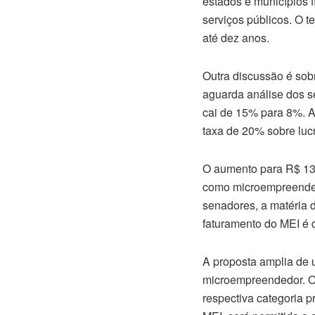
estados e municípios 
serviços públicos. O t
até dez anos.
Outra discussão é sob
aguarda análise dos s
cai de 15% para 8%. A
taxa de 20% sobre luc
O aumento para R$ 130
como microempreendedo
senadores, a matéria d
faturamento do MEI é 
A proposta amplia de
microempreendedor. Os
respectiva categoria 