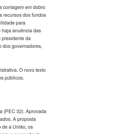
á a contagem em dobro
os recursos dos fundos
ilidade para
e haja anuência das
e presidente da
no dos governadores,
trativa. O novo texto
s públicos.
iva (PEC 32). Aprovada
ados. A proposta
o de a União, os