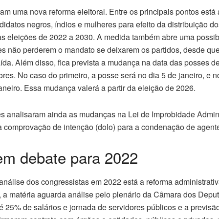
am uma nova reforma eleitoral. Entre os principais pontos est
idatos negros, índios e mulheres para efeito da distribuição d
l nas eleições de 2022 a 2030. A medida também abre uma possib
s não perderem o mandato se deixarem os partidos, desde qu
ída. Além disso, fica prevista a mudança na data das posses d
res. No caso do primeiro, a posse será no dia
5 de janeiro
, e 
aneiro
. Essa mudança valerá a partir da eleição de 2026.
 analisaram ainda as mudanças na Lei de Improbidade Adminis
r a comprovação de intenção (dolo) para a condenação de agente
em debate para 2022
 análise dos congressistas em 2022 está a reforma administrat
 a matéria aguarda análise pelo plenário da Câmara dos Deput
 25% de salários e jornada de servidores públicos e a previsã