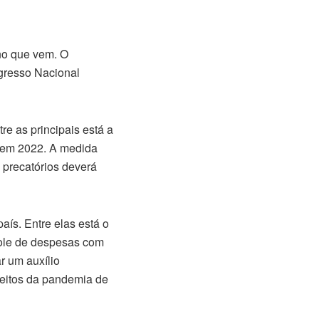
no que vem. O
gresso Nacional
e as principais está a
r em 2022. A medida
 precatórios deverá
ís. Entre elas está o
role de despesas com
r um auxílio
efeitos da pandemia de