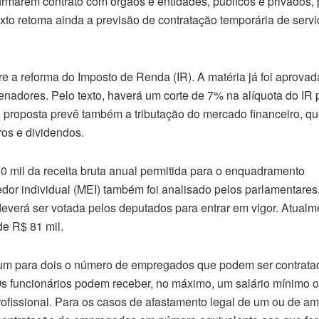
firmarem contrato com órgãos e entidades, públicos e privados,
exto retoma ainda a previsão de contratação temporária de serv
re a reforma do Imposto de Renda (IR). A matéria já foi aprova
enadores. Pelo texto, haverá um corte de 7% na alíquota do IR
 proposta prevê também a tributação do mercado financeiro, q
ros e dividendos.
 mil da receita bruta anual permitida para o enquadramento
r individual (MEI) também foi analisado pelos parlamentares
everá ser votada pelos deputados para entrar em vigor. Atualme
de R$ 81 mil.
 um para dois o número de empregados que podem ser contrata
 funcionários podem receber, no máximo, um salário mínimo ou
profissional. Para os casos de afastamento legal de um ou de