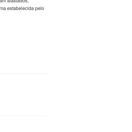
am afastados,
rma estabelecida pelo