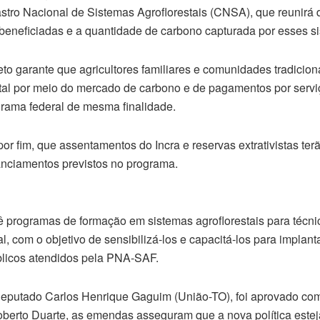
astro Nacional de Sistemas Agroflorestais (CNSA), que reunirá
s beneficiadas e a quantidade de carbono capturada por esses s
jeto garante que agricultores familiares e comunidades tradicio
al por meio do mercado de carbono e de pagamentos por servi
grama federal de mesma finalidade.
por fim, que assentamentos do Incra e reservas extrativistas ter
anciamentos previstos no programa.
ê programas de formação em sistemas agroflorestais para técni
al, com o objetivo de sensibilizá‑los e capacitá‑los para implan
blicos atendidos pela PNA‑SAF.
o deputado Carlos Henrique Gaguim (União-TO), foi aprovado 
oberto Duarte, as emendas asseguram que a nova política est