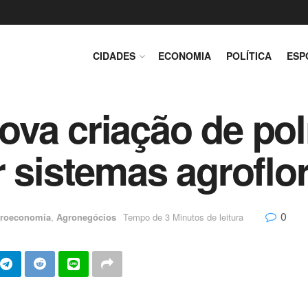
CIDADES
ECONOMIA
POLÍTICA
ESP
va criação de polí
r sistemas agroflor
0
roeconomia
,
Agronegócios
Tempo de 3 Minutos de leitura