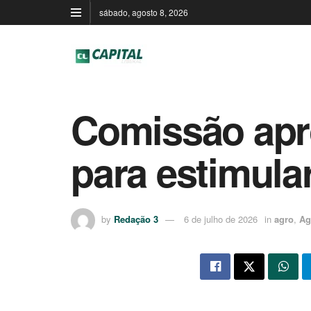
sábado, agosto 8, 2026
Comissão apro
para estimula
by
Redação 3
6 de julho de 2026
in
agro
,
Ag