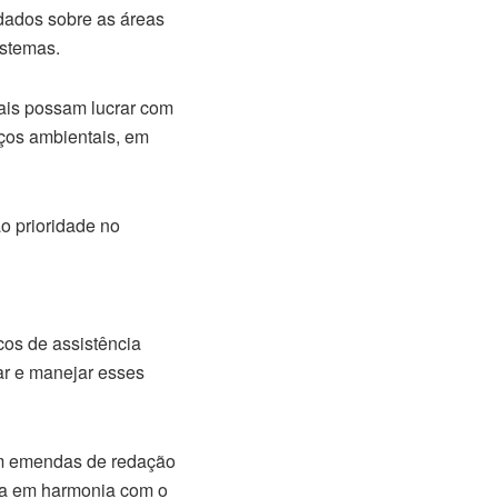
 dados sobre as áreas
istemas.
nais possam lucrar com
ços ambientais, em
ão prioridade no
cos de assistência
tar e manejar esses
com emendas de redação
eja em harmonia com o