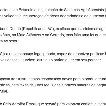
a Nacional de Estímulo à Implantação de Sistemas Agroflorestai
ões voltadas à recuperação de áreas degradadas e ao aumento
berto Duarte (Republicanos-AC), explicou que os sistemas agrof
ônia, na Mata Atlântica e no Cerrado, mas falta uma lei que r
a ao setor.
rática um arcabouço legal próprio, capaz de organizar política
ivos descontinuados”, afirmou o parlamentar em seu parecer.
oposta traz instrumentos econômicos novos para o produtor rura
cíficas, com taxas de juros reduzidas e prazos maiores de pag
ural.
o Selo Agroflor Brasil, que servirá para valorizar comercialmen