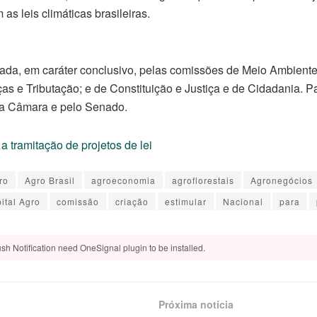
as leis climáticas brasileiras.
sada, em
caráter conclusivo
, pelas comissões de Meio Ambient
s e Tributação; e de Constituição e Justiça e de Cidadania. Para
la Câmara e pelo Senado.
a tramitação de projetos de lei
ro
Agro Brasil
agroeconomia
agroflorestais
Agronegócios
ital Agro
comissão
criação
estimular
Nacional
para
sh Notification need OneSignal plugin to be installed.
Próxima notícia