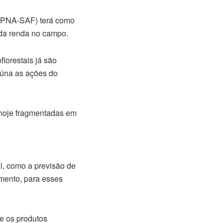
s (PNA-SAF) terá como
 da renda no campo.
lorestais já são
eúna as ações do
s hoje fragmentadas em
l, como a previsão de
amento, para esses
te os produtos