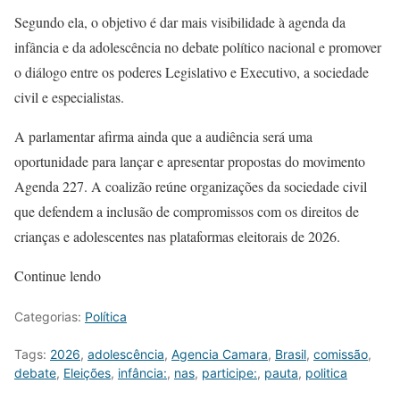
Segundo ela, o objetivo é dar mais visibilidade à agenda da
infância e da adolescência no debate político nacional e promover
o diálogo entre os poderes Legislativo e Executivo, a sociedade
civil e especialistas.
A parlamentar afirma ainda que a audiência será uma
oportunidade para lançar e apresentar propostas do movimento
Agenda 227. A coalizão reúne organizações da sociedade civil
que defendem a inclusão de compromissos com os direitos de
crianças e adolescentes nas plataformas eleitorais de 2026.
Continue lendo
Categorias:
Política
Tags:
2026
,
adolescência
,
Agencia Camara
,
Brasil
,
comissão
,
debate
,
Eleições
,
infância:
,
nas
,
participe:
,
pauta
,
politica