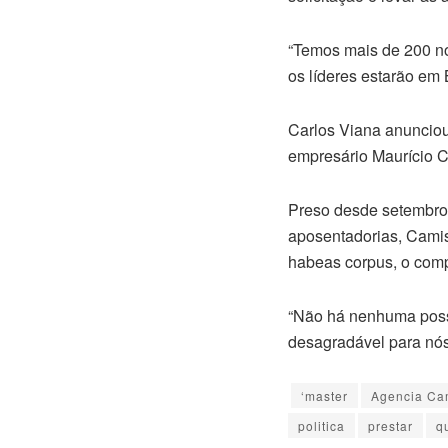
“Temos mais de 200 n
os líderes estarão em B
Carlos Viana anunciou
empresário Maurício C
Preso desde setembro 
aposentadorias, Camis
habeas corpus, o comp
“Não há nenhuma possib
desagradável para nós
‘master
Agencia Ca
politica
prestar
q