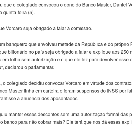
 que o colegiado convocou o dono do Banco Master, Daniel Vor
quinta-feira (5).
e Vorcaro seja obrigado a falar à comissão.
um banqueiro que envolveu metade da República e do próprio 
ue bilionário no país seja obrigado a falar e explique aos 250
 em folha sem autorização e o que ele fez para devolver esse 
”, declarou o parlamentar.
 o colegiado decidiu convocar Vorcaro em virtude dos contrat
co Master tinha em carteira e foram suspensos do INSS por f
antisse a anuência dos aposentados.
uiu manter esses descontos sem uma autorização formal das p
o banco para não cobrar mais? Ele terá que nos dá essas expli