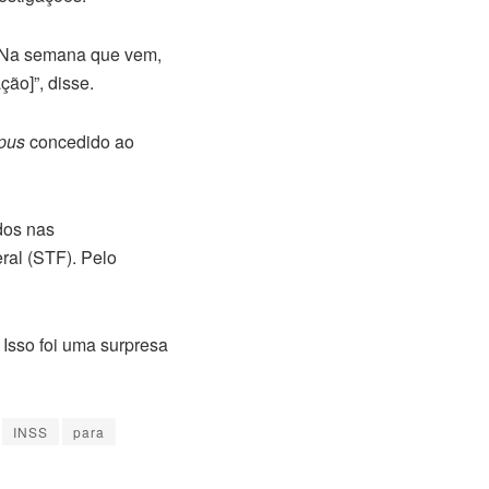
 Na semana que vem,
ção]”, disse.
pus
concedido ao
dos nas
ral (STF). Pelo
 Isso foi uma surpresa
INSS
para