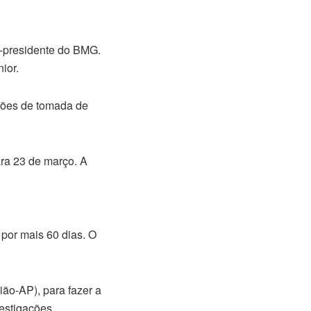
-presidente do BMG.
ior.
niões de tomada de
ara 23 de março. A
por mais 60 dias. O
ão-AP), para fazer a
vestigações.