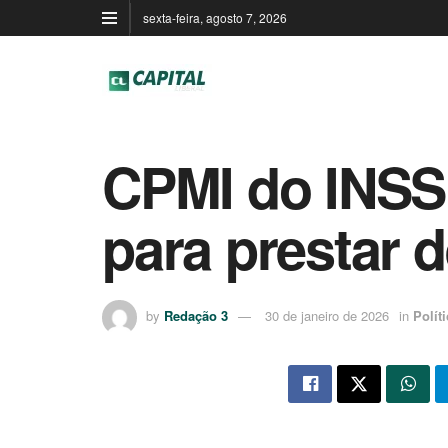
sexta-feira, agosto 7, 2026
CPMI do INSS
para prestar 
by
Redação 3
30 de janeiro de 2026
in
Polít