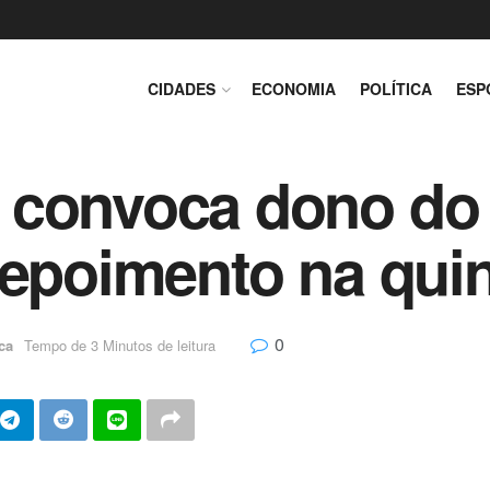
CIDADES
ECONOMIA
POLÍTICA
ESP
 convoca dono do
depoimento na quin
0
ica
Tempo de 3 Minutos de leitura