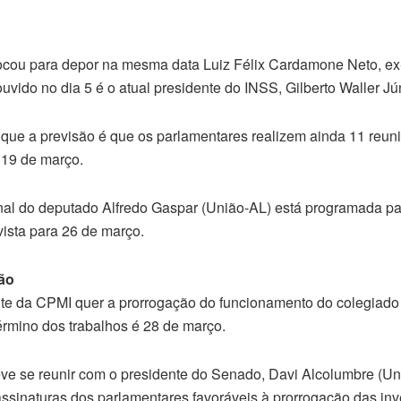
ou para depor na mesma data Luiz Félix Cardamone Neto, ex
uvido no dia 5 é o atual presidente do INSS, Gilberto Waller Jún
 que a previsão é que os parlamentares realizem ainda 11 reu
 19 de março.
 final do deputado Alfredo Gaspar (União-AL) está programada p
vista para 26 de março.
ão
nte da CPMI quer a prorrogação do funcionamento do colegiado 
término dos trabalhos é 28 de março.
ve se reunir com o presidente do Senado, Davi Alcolumbre (Uni
 assinaturas dos parlamentares favoráveis à prorrogação das in